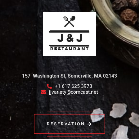
157 Washington St, Somerville, MA 02143
+1 617 625 3978
jjvariety@comcast.net
RESERVATION